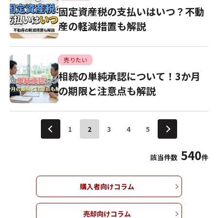
固定資産税の支払いはいつ？不動
産の軽減措置も解説
売りたい
相続の単純承認について！3か月
の期限と注意点も解説
1
2
3
4
5
540
該当件数
件
購入者向けコラム
売却向けコラム