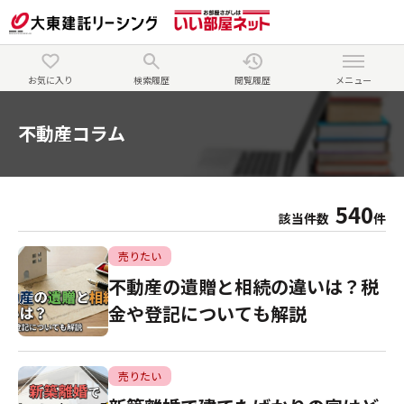
お気に入り
検索履歴
閲覧履歴
メニュー
不動産コラム
540
該当件数
件
売りたい
不動産の遺贈と相続の違いは？税
金や登記についても解説
売りたい