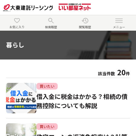
お気に入り
検索履歴
閲覧履歴
メニュー
暮らし
20
該当件数
件
買いたい
借入金に税金はかかる？相続の債
務控除についても解説
買いたい