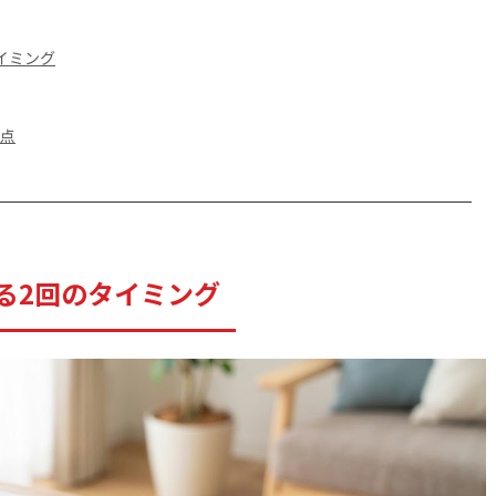
イミング
意点
る2回のタイミング