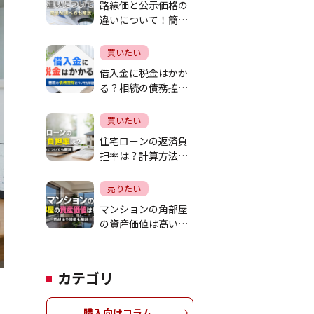
路線価と公示価格の
違いについて！簡単
な調べ方も解説
買いたい
借入金に税金はかか
る？相続の債務控除
についても解説
買いたい
住宅ローンの返済負
担率は？計算方法に
ついても解説
売りたい
マンションの角部屋
の資産価値は高い？
売却法や特徴も解説
カテゴリ
購入向けコラム