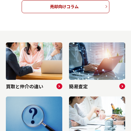
では、マ
れがあります。本記事では、公示地価・基準
しいです
売却向けコラム
差の理由
地価・路線価が持つ基本的な意味やそれぞれ
部屋が持
ース、そ
の違いをはじめ、インターネットを使った調
集める理
ツについ
べ方について解説します。大切な土地の売却
ピールポ
ンション
を後悔なくスムーズに進めたいとお考えの方
有してい
お考えの
は、ぜひご参考になさってくださいね。▼ 不
は、今後
いね。▼
動産売却をしたい方はこちらをクリック ▼売
参考にな
ク...
却査定フォームへ進む 目次 ▼ 3...
したい方
買取と仲介の違い
簡易査定