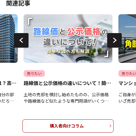
関連記事
売りたい
売りた
マンション売却時の階数の影響は？高く売るコツについても解説
路線価と公示価格の違いについて！簡単な調べ方も解説
自分の部
土地の売却を検討し始めたものの、公示価格
ご自身が
のだろう
や路線価など似たような専門用語がいくつも
いざ売却
しまうの
出てきて、どれを基準にすればよいのかわか
屋と比べ
んか。確
らずお困りではありませんか。これら公的な
問に感じ
ますが、
土地の評価額はそれぞれ目的が異なるため、
当たりの
購入者向けコラム
解せずに
違いを理解せずに手続きを進めてしまうと、
階数や方
価格で手
適正な売却相場を見誤って損をしてしまう恐
め、その