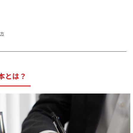
見方
本とは？