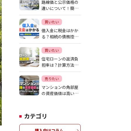
路線価と公示価格の
違いについて！簡単
な調べ方も解説
買いたい
借入金に税金はかか
る？相続の債務控除
についても解説
買いたい
住宅ローンの返済負
担率は？計算方法に
ついても解説
売りたい
マンションの角部屋
の資産価値は高い？
売却法や特徴も解説
カテゴリ
購入向けコラム