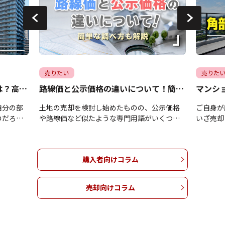
売りたい
売りた
マンション売却時の階数の影響は？高く売るコツについても解説
路線価と公示価格の違いについて！簡単な調べ方も解説
自分の部
土地の売却を検討し始めたものの、公示価格
ご自身が
のだろう
や路線価など似たような専門用語がいくつも
いざ売却
しまうの
出てきて、どれを基準にすればよいのかわか
屋と比べ
んか。確
らずお困りではありませんか。これら公的な
問に感じ
ますが、
土地の評価額はそれぞれ目的が異なるため、
当たりの
購入者向けコラム
解せずに
違いを理解せずに手続きを進めてしまうと、
階数や方
価格で手
適正な売却相場を見誤って損をしてしまう恐
め、その
では、マ
れがあります。本記事では、公示地価・基準
しいです
売却向けコラム
差の理由
地価・路線価が持つ基本的な意味やそれぞれ
部屋が持
ース、そ
の違いをはじめ、インターネットを使った調
集める理
ツについ
べ方について解説します。大切な土地の売却
ピールポ
ンション
を後悔なくスムーズに進めたいとお考えの方
有してい