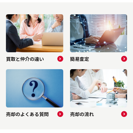
お考えの
は、ぜひご参考になさってくださいね。▼ 不
は、今後
いね。▼
動産売却をしたい方はこちらをクリック ▼売
参考にな
ク...
却査定フォームへ進む 目次 ▼ 3...
したい方
買取と仲介の違い
簡易査定
売却のよくある質問
売却の流れ