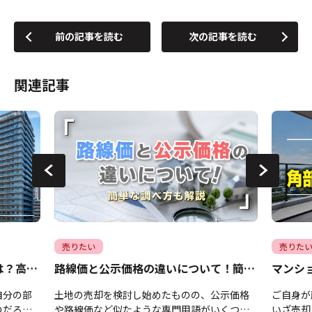
前の記事を読む
次の記事を読む
関連記事
売りたい
売りた
マンション売却時の階数の影響は？高く売るコツについても解説
路線価と公示価格の違いについて！簡単な調べ方も解説
自分の部
土地の売却を検討し始めたものの、公示価格
ご自身が
のだろう
や路線価など似たような専門用語がいくつも
いざ売却