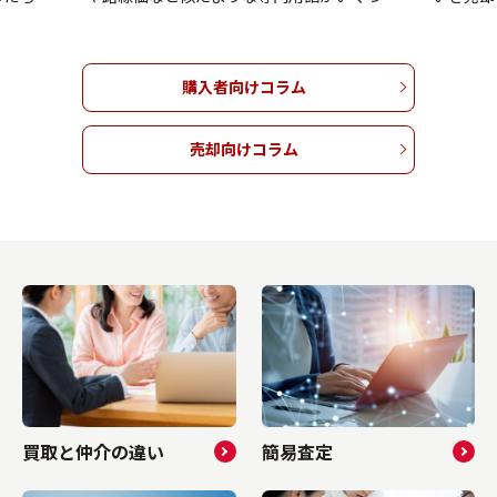
しまうの
出てきて、どれを基準にすればよいのかわか
屋と比べ
んか。確
らずお困りではありませんか。これら公的な
問に感じ
ますが、
土地の評価額はそれぞれ目的が異なるため、
当たりの
購入者向けコラム
解せずに
違いを理解せずに手続きを進めてしまうと、
階数や方
価格で手
適正な売却相場を見誤って損をしてしまう恐
め、その
では、マ
れがあります。本記事では、公示地価・基準
しいです
売却向けコラム
差の理由
地価・路線価が持つ基本的な意味やそれぞれ
部屋が持
ース、そ
の違いをはじめ、インターネットを使った調
集める理
ツについ
べ方について解説します。大切な土地の売却
ピールポ
ンション
を後悔なくスムーズに進めたいとお考えの方
有してい
お考えの
は、ぜひご参考になさってくださいね。▼ 不
は、今後
いね。▼
動産売却をしたい方はこちらをクリック ▼売
参考にな
ク...
却査定フォームへ進む 目次 ▼ 3...
したい方
買取と仲介の違い
簡易査定