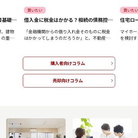
買いたい
買いた
マンションの基礎の役割は？直接基礎や杭基礎についても解説
借入金に税金はかかる？相続の債務控除についても解説
際、建物
「金融機関からの借り入れ金そのものに税金
マイホー
」の重要
はかかってしまうのだろうか」と、不動産運
を検討す
すべきか
用や資産形成の資金調達において疑問や不安
安全に借
見えにく
をお持ちではありませんか。借り入れ金自体
安がわか
まま放置
に税金が課されることはありませんが、税金
れのマイ
購入者向けコラム
下落や災
の仕組みを正しく理解しないままでは、相続
ン返済に
になりか
時の控除や減価償却による節税の機会を逃し
リスクは
を支える
てしまう恐れがあります。本記事では、借り
記事では
売却向けコラム
と「杭基
入れ金と税金の正しい関係性を整理し、相続
るための
や特徴、
税評価額を下げる債務控除の仕組みや、経費
仕組みや
す。ご自
化できる減価償却を活用した節税ポイントに
際の注意
の住まい
ついて解説します。借り入れ金にまつわる税
を利用し
の売買を
務上のルールを正しく把握し、将来を見据え
ホームの
さってく
た効果的な税金対策をおこないたい方は、ぜ
考になさ
ら...
ひご参考になさってくださいね。▼ 物件情...
い方はこ