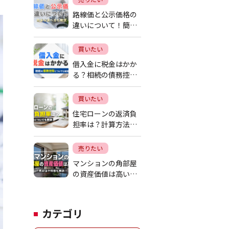
路線価と公示価格の
違いについて！簡単
な調べ方も解説
買いたい
借入金に税金はかか
る？相続の債務控除
についても解説
買いたい
住宅ローンの返済負
担率は？計算方法に
ついても解説
売りたい
マンションの角部屋
の資産価値は高い？
売却法や特徴も解説
カテゴリ