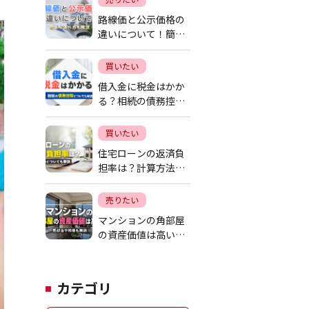
路線価と公示価格の
違いについて！簡単
な調べ方も解説
買いたい
借入金に税金はかか
る？相続の債務控除
についても解説
買いたい
住宅ローンの返済負
担率は？計算方法に
ついても解説
売りたい
マンションの角部屋
の資産価値は高い？
売却法や特徴も解説
カテゴリ