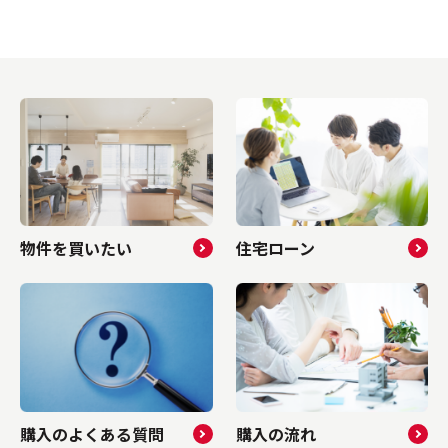
や特徴、
税評価額を下げる債務控除の仕組みや、経費
仕組みや
す。ご自
化できる減価償却を活用した節税ポイントに
際の注意
の住まい
ついて解説します。借り入れ金にまつわる税
を利用し
の売買を
務上のルールを正しく把握し、将来を見据え
ホームの
さってく
た効果的な税金対策をおこないたい方は、ぜ
考になさ
ら...
ひご参考になさってくださいね。▼ 物件情...
い方はこ
物件を買いたい
住宅ローン
購入のよくある質問
購入の流れ