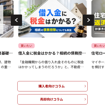
買いたい
買いた
マンションの基礎の役割は？直接基礎や杭基礎についても解説
借入金に税金はかかる？相続の債務控除についても解説
際、建物
「金融機関からの借り入れ金そのものに税金
マイホー
」の重要
はかかってしまうのだろうか」と、不動産運
を検討す
すべきか
用や資産形成の資金調達において疑問や不安
安全に借
見えにく
をお持ちではありませんか。借り入れ金自体
安がわか
まま放置
に税金が課されることはありませんが、税金
れのマイ
購入者向けコラム
下落や災
の仕組みを正しく理解しないままでは、相続
ン返済に
になりか
時の控除や減価償却による節税の機会を逃し
リスクは
を支える
てしまう恐れがあります。本記事では、借り
記事では
売却向けコラム
と「杭基
入れ金と税金の正しい関係性を整理し、相続
るための