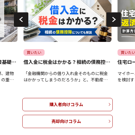
買いたい
買いた
マンションの基礎の役割は？直接基礎や杭基礎についても解説
借入金に税金はかかる？相続の債務控除についても解説
際、建物
「金融機関からの借り入れ金そのものに税金
マイホー
」の重要
はかかってしまうのだろうか」と、不動産運
を検討す
すべきか
用や資産形成の資金調達において疑問や不安
安全に借
見えにく
をお持ちではありませんか。借り入れ金自体
安がわか
まま放置
に税金が課されることはありませんが、税金
れのマイ
購入者向けコラム
下落や災
の仕組みを正しく理解しないままでは、相続
ン返済に
になりか
時の控除や減価償却による節税の機会を逃し
リスクは
を支える
てしまう恐れがあります。本記事では、借り
記事では
売却向けコラム
と「杭基
入れ金と税金の正しい関係性を整理し、相続
るための
や特徴、
税評価額を下げる債務控除の仕組みや、経費
仕組みや