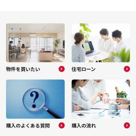
す。ご自
化できる減価償却を活用した節税ポイントに
際の注意
の住まい
ついて解説します。借り入れ金にまつわる税
を利用し
の売買を
務上のルールを正しく把握し、将来を見据え
ホームの
さってく
た効果的な税金対策をおこないたい方は、ぜ
考になさ
ら...
ひご参考になさってくださいね。▼ 物件情...
い方はこ
物件を買いたい
住宅ローン
購入のよくある質問
購入の流れ