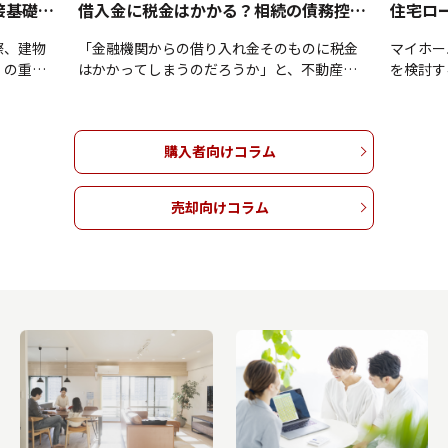
マンションの基礎の役割は？直接基礎や杭基礎についても解説
借入金に税金はかかる？相続の債務控除についても解説
際、建物
「金融機関からの借り入れ金そのものに税金
マイホー
」の重要
はかかってしまうのだろうか」と、不動産運
を検討す
すべきか
用や資産形成の資金調達において疑問や不安
安全に借
見えにく
をお持ちではありませんか。借り入れ金自体
安がわか
まま放置
に税金が課されることはありませんが、税金
れのマイ
購入者向けコラム
下落や災
の仕組みを正しく理解しないままでは、相続
ン返済に
になりか
時の控除や減価償却による節税の機会を逃し
リスクは
を支える
てしまう恐れがあります。本記事では、借り
記事では
売却向けコラム
と「杭基
入れ金と税金の正しい関係性を整理し、相続
るための
や特徴、
税評価額を下げる債務控除の仕組みや、経費
仕組みや
す。ご自
化できる減価償却を活用した節税ポイントに
際の注意
の住まい
ついて解説します。借り入れ金にまつわる税
を利用し
の売買を
務上のルールを正しく把握し、将来を見据え
ホームの
さってく
た効果的な税金対策をおこないたい方は、ぜ
考になさ
ら...
ひご参考になさってくださいね。▼ 物件情...
い方はこ