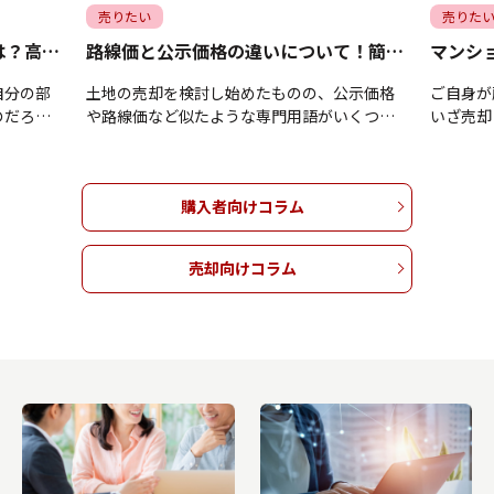
売りたい
売りた
マンション売却時の階数の影響は？高く売るコツについても解説
路線価と公示価格の違いについて！簡単な調べ方も解説
自分の部
土地の売却を検討し始めたものの、公示価格
ご自身が
のだろう
や路線価など似たような専門用語がいくつも
いざ売却
しまうの
出てきて、どれを基準にすればよいのかわか
屋と比べ
んか。確
らずお困りではありませんか。これら公的な
問に感じ
ますが、
土地の評価額はそれぞれ目的が異なるため、
当たりの
購入者向けコラム
解せずに
違いを理解せずに手続きを進めてしまうと、
階数や方
価格で手
適正な売却相場を見誤って損をしてしまう恐
め、その
では、マ
れがあります。本記事では、公示地価・基準
しいです
売却向けコラム
差の理由
地価・路線価が持つ基本的な意味やそれぞれ
部屋が持
ース、そ
の違いをはじめ、インターネットを使った調
集める理
ツについ
べ方について解説します。大切な土地の売却
ピールポ
ンション
を後悔なくスムーズに進めたいとお考えの方
有してい
お考えの
は、ぜひご参考になさってくださいね。▼ 不
は、今後
いね。▼
動産売却をしたい方はこちらをクリック ▼売
参考にな
ク...
却査定フォームへ進む 目次 ▼ 3...
したい方