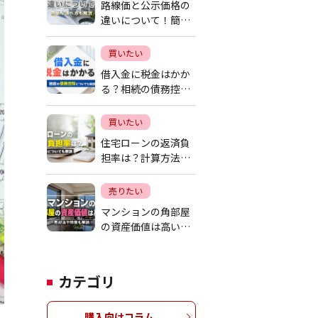
路線価と公示価格の
違いについて！簡単
な調べ方も解説
買いたい
借入金に税金はかか
る？相続の債務控除
についても解説
買いたい
住宅ローンの返済負
担率は？計算方法に
ついても解説
売りたい
マンションの角部屋
の資産価値は高い？
売却法や特徴も解説
カテゴリ
購入向けコラム