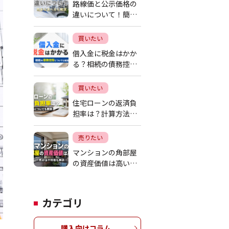
路線価と公示価格の
違いについて！簡単
な調べ方も解説
買いたい
借入金に税金はかか
る？相続の債務控除
についても解説
買いたい
住宅ローンの返済負
担率は？計算方法に
ついても解説
売りたい
マンションの角部屋
の資産価値は高い？
売却法や特徴も解説
カテゴリ
購入向けコラム