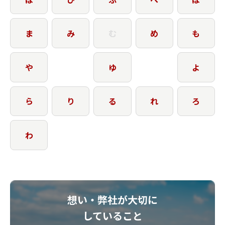
ま
み
む
め
も
や
ゆ
よ
ら
り
る
れ
ろ
わ
想い・弊社が大切に
していること