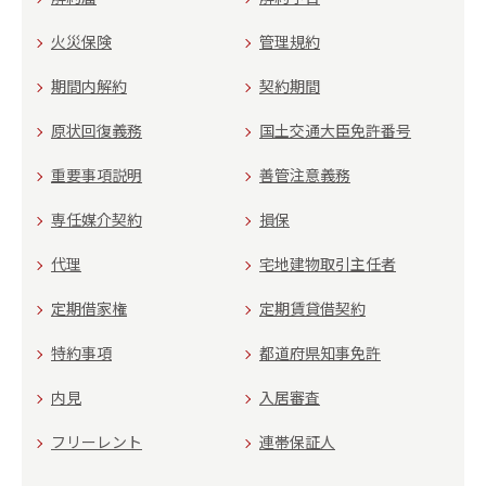
火災保険
管理規約
期間内解約
契約期間
原状回復義務
国土交通大臣免許番号
重要事項説明
善管注意義務
専任媒介契約
損保
代理
宅地建物取引主任者
定期借家権
定期賃貸借契約
特約事項
都道府県知事免許
内見
入居審査
フリーレント
連帯保証人