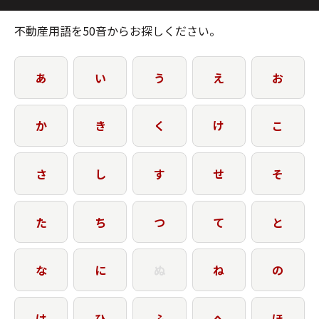
不動産用語を50音からお探しください。
あ
い
う
え
お
か
き
く
け
こ
さ
し
す
せ
そ
た
ち
つ
て
と
な
に
ぬ
ね
の
は
ひ
ふ
へ
ほ