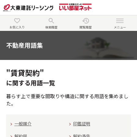
お気に入り
検索履歴
閲覧履歴
メニュー
不動産用語集
"賃貸契約"
に関する用語一覧
暮らす上で重要な間取りや構造に関する用語を集めまし
た。
一般媒介
印鑑証明
解約届
解約予告