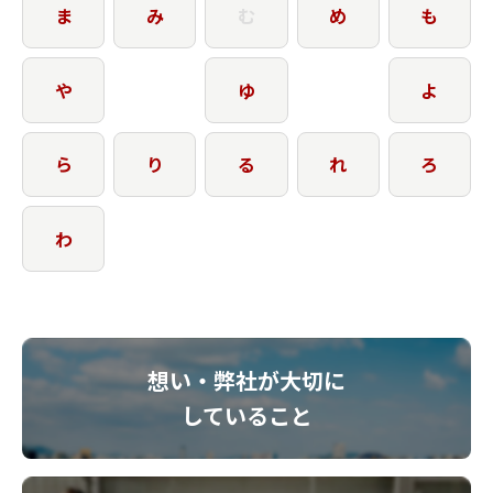
ま
み
む
め
も
や
ゆ
よ
ら
り
る
れ
ろ
わ
想い・弊社が大切に
していること