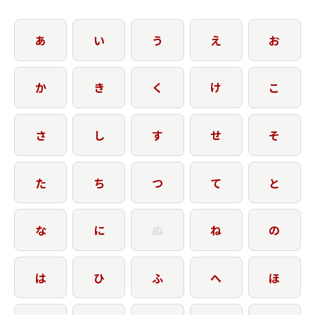
あ
い
う
え
お
か
き
く
け
こ
さ
し
す
せ
そ
た
ち
つ
て
と
な
に
ぬ
ね
の
は
ひ
ふ
へ
ほ