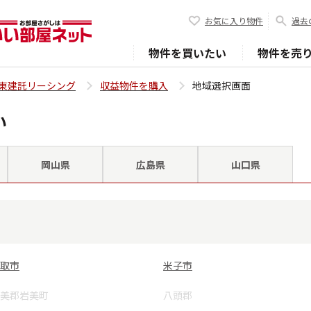
お気に入り物件
過去
物件を買いたい
物件を売
東建託リーシング
収益物件を購入
地域選択画面
い
岡山県
広島県
山口県
取市
米子市
美郡岩美町
八頭郡