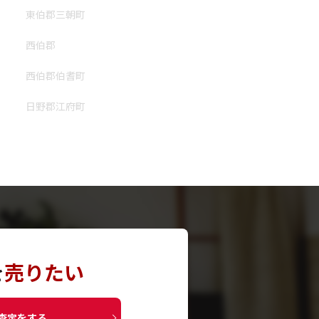
東伯郡三朝町
西伯郡
西伯郡伯耆町
日野郡江府町
を
売りたい
査定をする