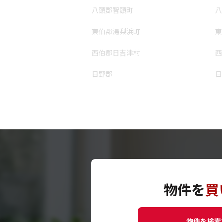
八頭郡智頭町
八
東伯郡湯梨浜町
東
西伯郡日吉津村
西
日野郡
日
物件を
買
物件を検索