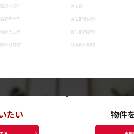
頭郡八頭町
東伯郡
伯郡琴浦町
東伯郡北栄町
伯郡大山町
西伯郡南部町
野郡日南町
日野郡日野町
いたい
物件
する
売却