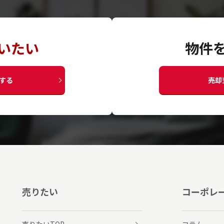
いたい
物件
する
売却
売りたい
コーポレ