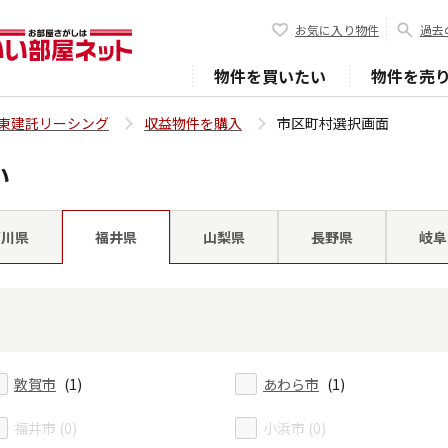
お気に入り物件
過去
物件を買いたい
物件を売
東建託リーシング
収益物件を購入
市区町村選択画面
い
石川県
山梨県
長野県
岐阜
福井県
敦賀市
(1)
あわら市
(1)
福井市 (0)
小浜市 (0)