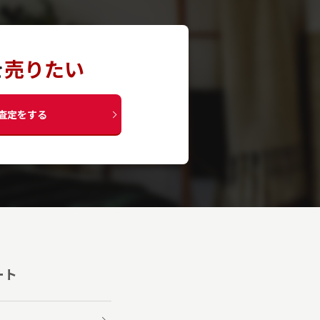
を
売りたい
査定をする
ート