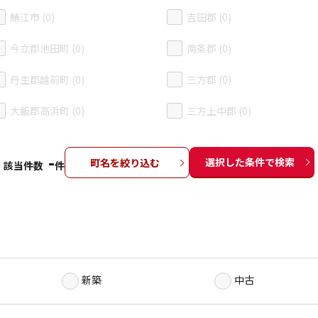
鯖江市 (0)
吉田郡 (0)
今立郡池田町 (0)
南条郡 (0)
丹生郡越前町 (0)
三方郡 (0)
大飯郡高浜町 (0)
三方上中郡 (0)
-
選択した条件で検索
町名を絞り込む
該当件数
件
新築
中古