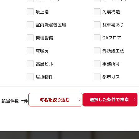
最上階
免震構造
室内洗濯機置場
駐車場あり
機械警備
OAフロア
床暖房
外断熱工法
高層ビル
事務所可
居抜物件
都市ガス
-
選択した条件で検索
町名を絞り込む
該当件数
件