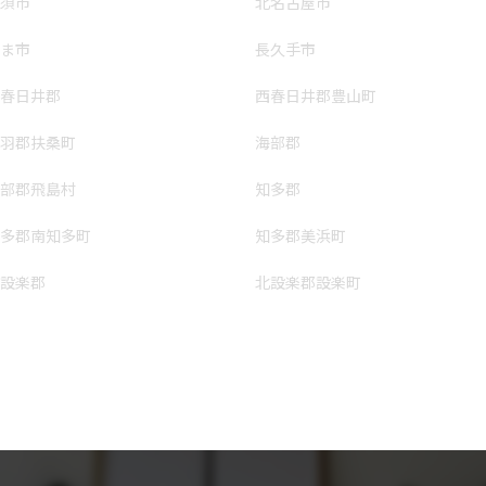
須市
北名古屋市
ま市
長久手市
春日井郡
西春日井郡豊山町
羽郡扶桑町
海部郡
部郡飛島村
知多郡
多郡南知多町
知多郡美浜町
設楽郡
北設楽郡設楽町