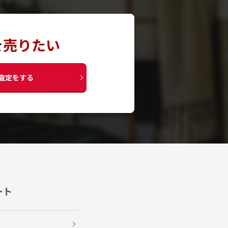
を
売りたい
査定をする
ート