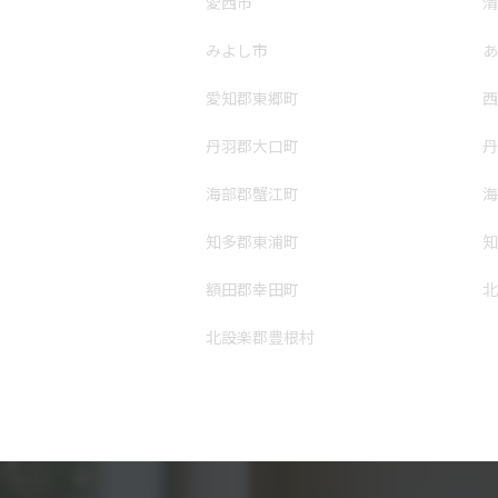
愛西市
清
みよし市
あ
愛知郡東郷町
西
丹羽郡大口町
丹
海部郡蟹江町
海
知多郡東浦町
知
額田郡幸田町
北
北設楽郡豊根村