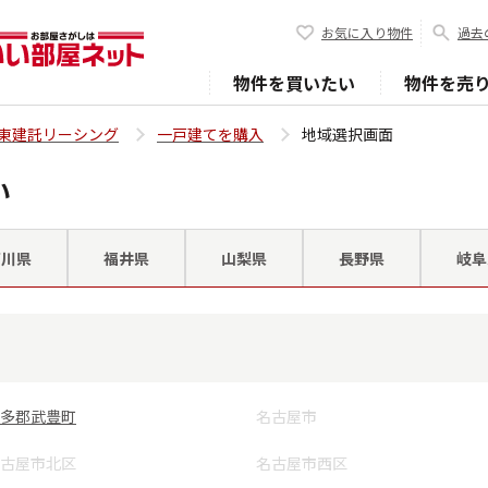
お気に入り物件
過去
物件を買いたい
物件を売
東建託リーシング
一戸建てを購入
地域選択画面
い
石川県
福井県
山梨県
長野県
岐阜
多郡武豊町
名古屋市
古屋市北区
名古屋市西区