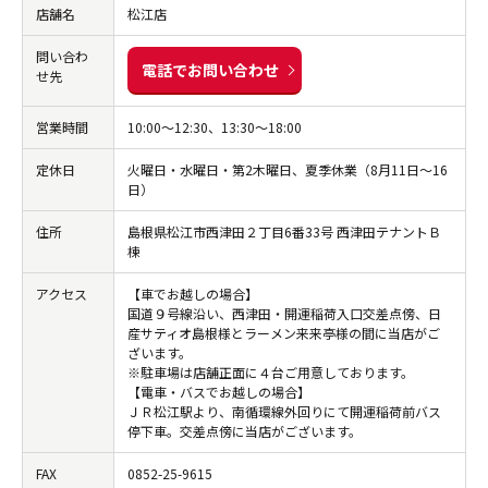
店舗名
松江店
問い合わ
電話でお問い合わせ
せ先
営業時間
10:00～12:30、13:30～18:00
定休日
火曜日・水曜日・第2木曜日、夏季休業（8月11日～16
日）
住所
島根県松江市西津田２丁目6番33号 西津田テナントＢ
棟
アクセス
【車でお越しの場合】
国道９号線沿い、西津田・開運稲荷入口交差点傍、日
産サティオ島根様とラーメン来来亭様の間に当店がご
ざいます。
※駐車場は店舗正面に４台ご用意しております。
【電車・バスでお越しの場合】
ＪＲ松江駅より、南循環線外回りにて開運稲荷前バス
停下車。交差点傍に当店がございます。
FAX
0852-25-9615