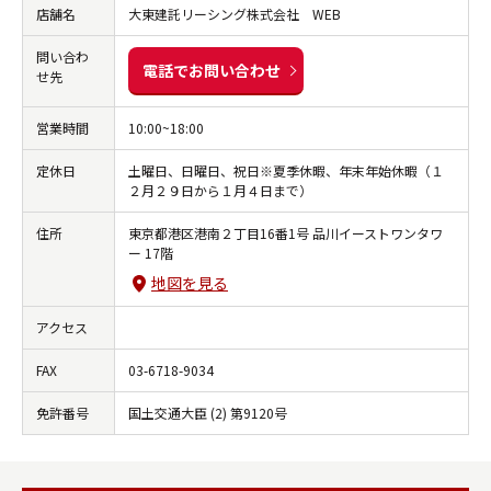
店舗名
大東建託リーシング株式会社 WEB
問い合わ
電話でお問い合わせ
せ先
営業時間
10:00~18:00
定休日
土曜日、日曜日、祝日※夏季休暇、年末年始休暇（１
２月２９日から１月４日まで）
住所
東京都港区港南２丁目16番1号 品川イーストワンタワ
ー 17階
地図を見る
アクセス
FAX
03-6718-9034
免許番号
国土交通大臣 (2) 第9120号