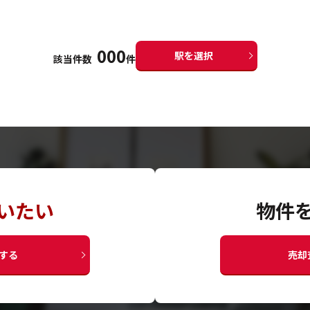
000
駅を選択
該当件数
件
いたい
物件
する
売却