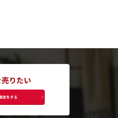
を
売りたい
査定をする