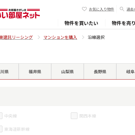
お気に入り物件
過去
物件を買いたい
物件を売
東建託リーシング
マンションを購入
沿線選択
石川県
福井県
山梨県
長野県
岐阜
中央線
関西本線
東海道新幹線