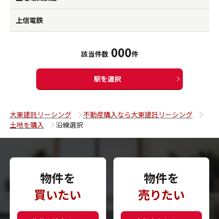
上信電鉄
000
該当件数
件
駅を選択
大東建託リーシング
不動産購入なら大東建託リーシング
土地を購入
沿線選択
物件を
物件を
買いたい
売りたい