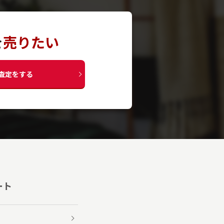
を
売りたい
査定をする
ート