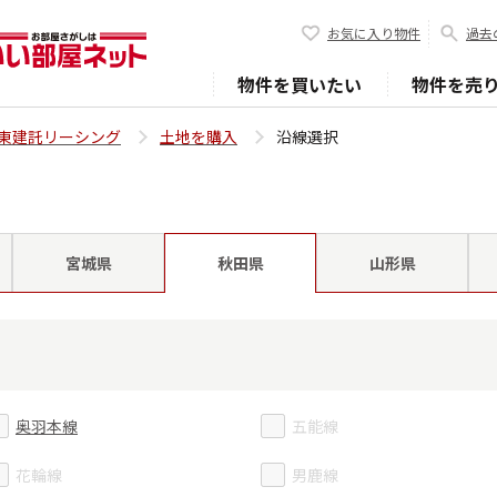
お気に入り物件
過去
物件を買いたい
物件を売
東建託リーシング
土地を購入
沿線選択
宮城県
山形県
秋田県
奥羽本線
五能線
花輪線
男鹿線