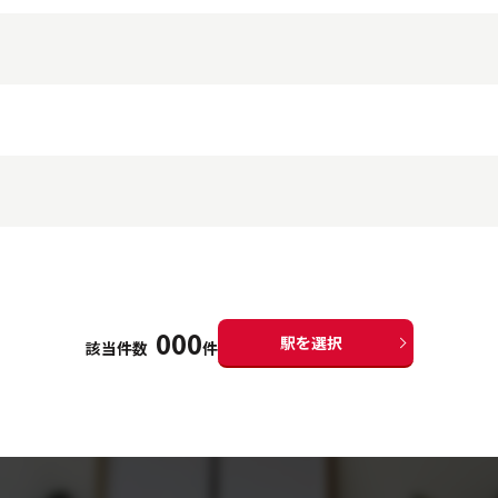
000
駅を選択
該当件数
件