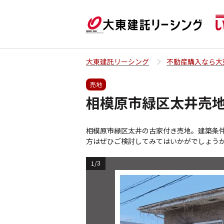
大東建託リーシング
不動産購入なら大
売地
相模原市緑区太井売
相模原市緑区太井の古家付き売地。建築条
方はぜひご検討してみてはいかがでしょう
1
/
3