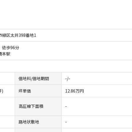
緑区太井398番地1
徒歩96分
 橋本駅
借地料/借地期間
-/-
坪)
坪単価
12.86万円
高圧線下面積
-
路地状敷地
-