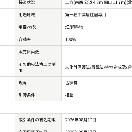
接道状況
二方(南西 公道 4.2m 間口 11.7m)(北
用途地域
第一種中高層住居専用
地目/地勢
畑/傾斜地
容積率
100%
販売区画数
-
その他の法令上の制
文化財保護法/景観法/宅地造成及び
限
現況
古家有
引渡条件
相談
取引条件の有効期限
2026年08月17日