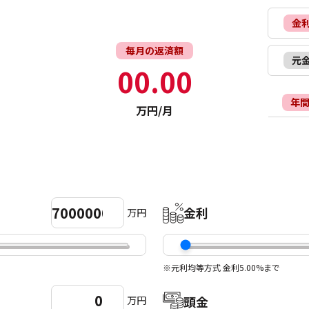
金
毎月の返済額
元
00.00
年
万円/月
金利
万円
※元利均等方式 金利5.00%まで
頭金
万円