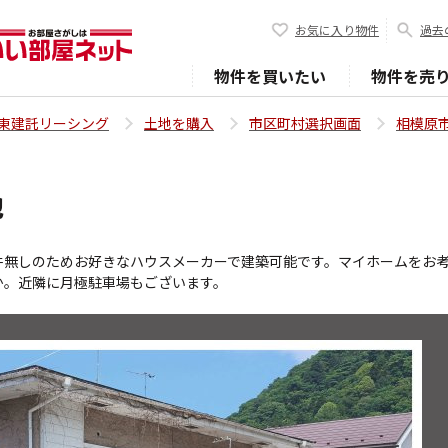
お気に入り物件
過去
物件を買いたい
物件を売
東建託リーシング
土地を購入
市区町村選択画面
相模原
地
件無しのためお好きなハウスメーカーで建築可能です。マイホームをお
か。近隣に月極駐車場もございます。