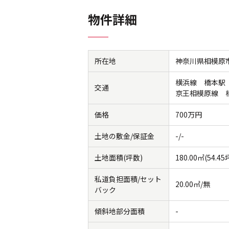
物件詳細
所在地
神奈川県相模原市
横浜線 橋本駅 
交通
京王相模原線
価格
700万円
土地の敷金/保証金
-/-
土地面積(坪数)
180.00㎡(54.45
私道負担面積/セット
20.00㎡/無
バック
傾斜地部分面積
-