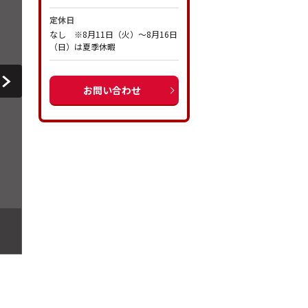
定休日
なし ※8月11日（火）～8月16日
（日）は夏季休暇
お問い合わせ
【前面道路含む現地写真】
南側道路（幅員:約4