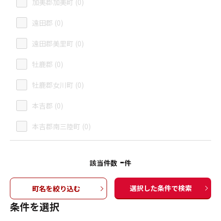
加美郡加美町 (0)
遠田郡 (0)
遠田郡美里町 (0)
牡鹿郡 (0)
牡鹿郡女川町 (0)
本吉郡 (0)
本吉郡南三陸町 (0)
-
該当件数
件
選択した条件で検索
町名を絞り込む
条件を選択