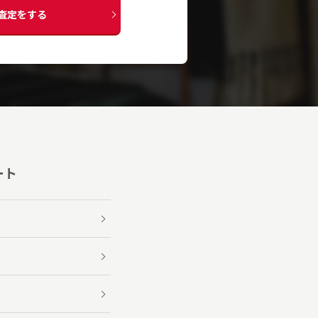
査定をする
ート