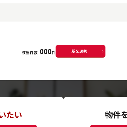
000
駅を選択
該当件数
件
いたい
物件