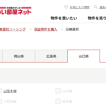
お気に入り物件
過去
物件を買いたい
物件を売
東建託リーシング
収益物件を購入
沿線選択
岡山県
広島県
山口県
山陰本線
山口線
小野田線
美祢線