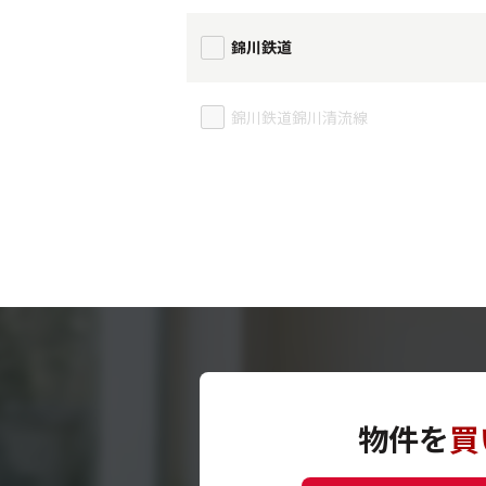
錦川鉄道
錦川鉄道錦川清流線
物件を
買