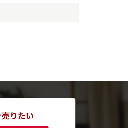
を
売りたい