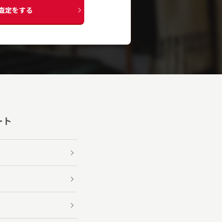
査定をする
ート