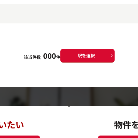
000
駅を選択
該当件数
件
いたい
物件