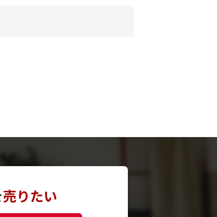
を
売りたい