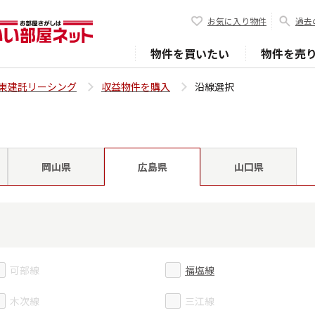
お気に入り物件
過去
物件を買いたい
物件を売
東建託リーシング
収益物件を購入
沿線選択
岡山県
山口県
広島県
可部線
福塩線
木次線
三江線