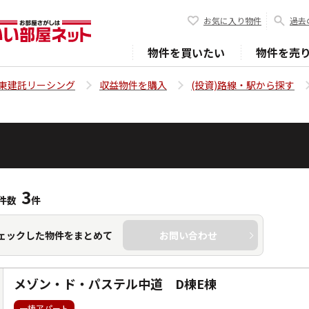
お気に入り物件
過去
物件を買いたい
物件を売
東建託リーシング
収益物件を購入
(投資)路線・駅から探す
3
件数
件
ェックした物件をまとめて
お問い合わせ
メゾン・ド・パステル中道 D棟E棟
一棟アパート