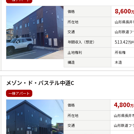
8,600
価格
所在地
山形県長井市
交通
山形鉄道フ
513.42
年間収入（想定）
万
土地権利
所有権
構造
木造
メゾン・ド・パステル中道C
一棟アパート
4,800
価格
万
所在地
山形県長井
交通
山形鉄道フ