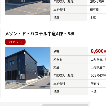
285.6
年間収入（想定）
万円
土地権利
所有権
構造
木造
メゾン・ド・パステル中道A棟・B棟
一棟アパート
8,600
価格
所在地
山形県長井市
交通
山形鉄道フ
528.04
年間収入（想定）
万
土地権利
所有権
構造
木造