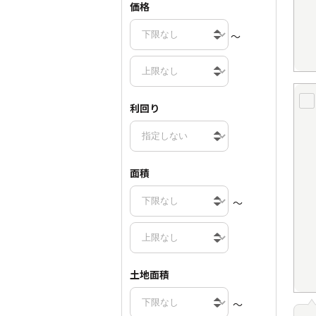
価格
～
利回り
面積
～
土地面積
～