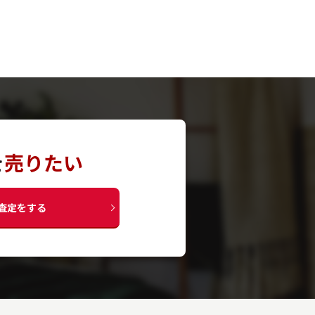
を
売りたい
査定をする