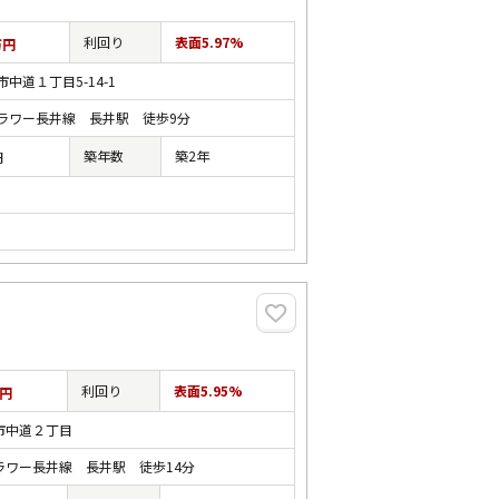
利回り
表面5.97%
万円
中道１丁目5-14-1
ラワー長井線 長井駅 徒歩9分
築年数
築2年
円
利回り
表面5.95%
円
市中道２丁目
ラワー長井線 長井駅 徒歩14分