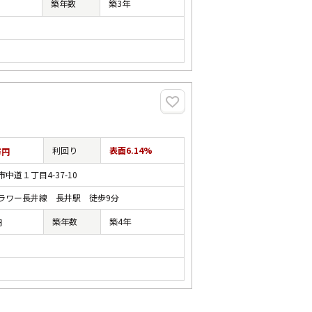
築年数
築3年
利回り
表面6.14%
万円
中道１丁目4-37-10
ラワー長井線 長井駅 徒歩9分
築年数
築4年
円