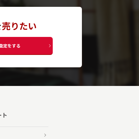
を
売りたい
査定をする
ート