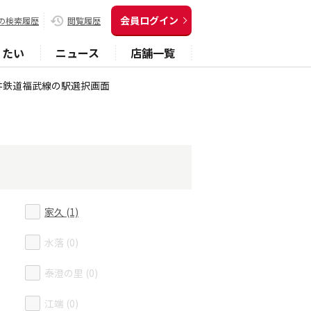
会員ログイン
の検索履歴
閲覧履歴
りたい
ニュース
店舗一覧
井鉄道福武線の駅選択画面
家久 (1)
水落 (0)
泰澄の里 (0)
江端 (0)