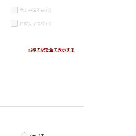
商工会議所前 (0)
仁愛女子高校 (0)
沿線の駅を全て表示する
7分以内