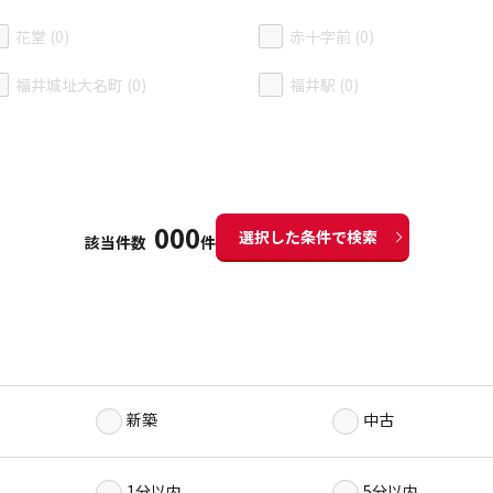
花堂 (0)
赤十字前 (0)
福井城址大名町 (0)
福井駅 (0)
000
選択した条件で検索
該当件数
件
新築
中古
1分以内
5分以内