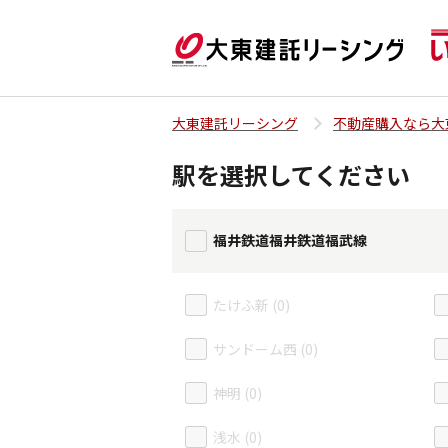
大東建託リーシング
不動産購入なら大
駅を選択してください
福井鉄道福井鉄道福武線
たけふ新 (0)
サンドーム西 (0)
神明 (0)
浅水 (0)