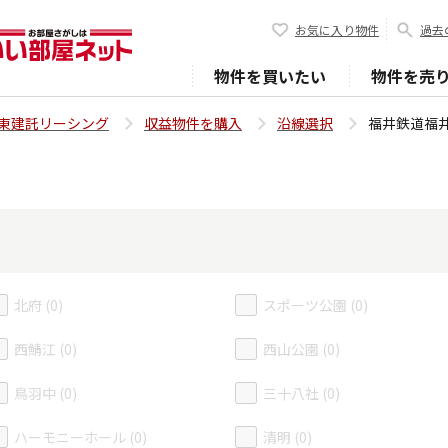
お気に入り物件
過去
物件を買いたい
物件を売
東建託リーシング
収益物件を購入
沿線選択
福井鉄道福
北府 (0)
スポーツ公園 (0)
西鯖江 (0)
西山公園 (0)
鳥羽中 (0)
三十八社 (0)
ハーモニーホール (0)
清明 (0)