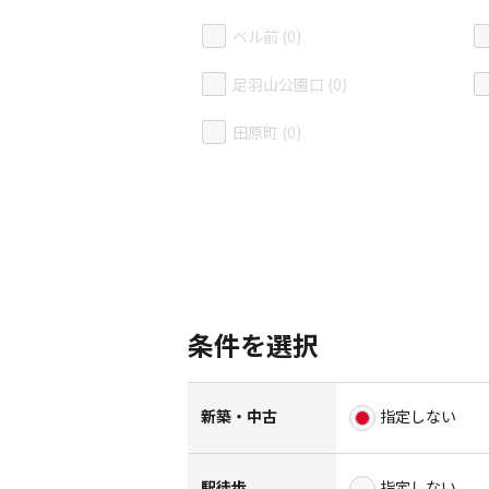
ベル前 (0)
足羽山公園口 (0)
田原町 (0)
条件を選択
新築・中古
指定しない
駅徒歩
指定しない