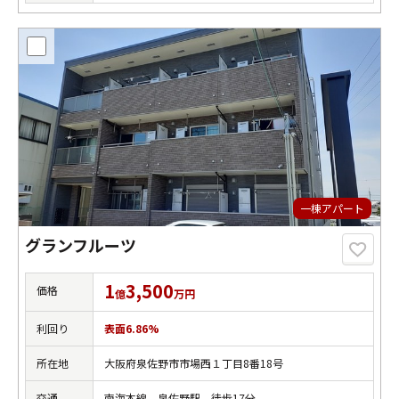
一棟アパート
グランフルーツ
1
3,500
価格
億
万円
利回り
表面6.86%
所在地
大阪府泉佐野市市場西１丁目8番18号
交通
南海本線 泉佐野駅 徒歩17分