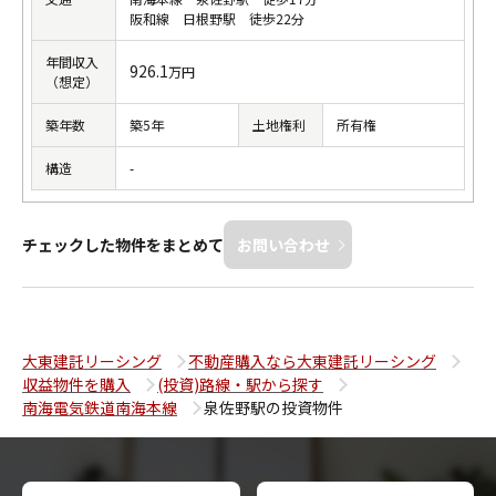
阪和線 日根野駅 徒歩22分
年間収入
926.1
万円
（想定）
築年数
築5年
土地権利
所有権
構造
-
チェックした物件をまとめて
お問い合わせ
大東建託リーシング
不動産購入なら大東建託リーシング
収益物件を購入
(投資)路線・駅から探す
南海電気鉄道南海本線
泉佐野駅の投資物件