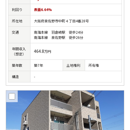
利回り
表面6.64%
所在地
大阪府泉佐野市中町４丁目4番28号
交通
南海本線 羽倉崎駅 徒歩24分
南海本線 泉佐野駅 徒歩26分
年間収入
464.8
万円
（想定）
築年数
築7年
土地権利
所有権
構造
-