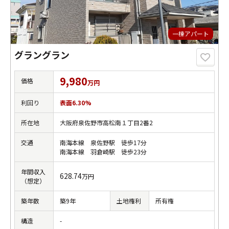
一棟アパート
グラングラン
9,980
価格
万円
利回り
表面6.30%
所在地
大阪府泉佐野市高松南１丁目2番2
交通
南海本線 泉佐野駅 徒歩17分
南海本線 羽倉崎駅 徒歩23分
年間収入
628.74
万円
（想定）
築年数
築9年
土地権利
所有権
構造
-