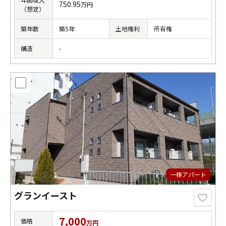
750.95
万円
（想定）
築年数
築5年
土地権利
所有権
構造
-
一棟アパート
グランイースト
7,000
価格
万円