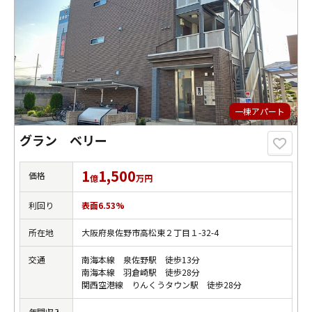
一棟アパート
グラン ベリー
1
1,500
価格
億
万円
利回り
表面6.53%
所在地
大阪府泉佐野市高松東２丁目１-32-4
交通
南海本線 泉佐野駅 徒歩13分
南海本線 羽倉崎駅 徒歩28分
関西空港線 りんくうタウン駅 徒歩28分
年間収入