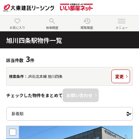
お気に入り
検索履歴
閲覧履歴
メニュー
旭川四条駅物件一覧
3
該当件数
件
変更
検索条件：
JR石北本線 旭川四条
チェックした物件をまとめて
お問い合わせ