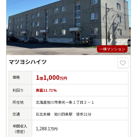
一棟マンション
マツヨシハイツ
1
1,000
価格
億
万円
利回り
表面11.71%
所在地
北海道旭川市東光一条１丁目２－１
交通
石北本線 旭川四条駅 徒歩21分
年間収入
1,288.1
万円
（想定）