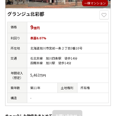
一棟マンション
グランジュ北彩都
9
価格
億円
利回り
表面6.07%
所在地
北海道旭川市宮前一条２丁目3番10号
交通
石北本線 旭川四条駅 徒歩14分
函館本線 旭川駅 徒歩14分
年間収入
5,463
万円
（想定）
築年数
築11年
土地権利
所有権
構造
-
チェックした物件をまとめて
お問い合わせ