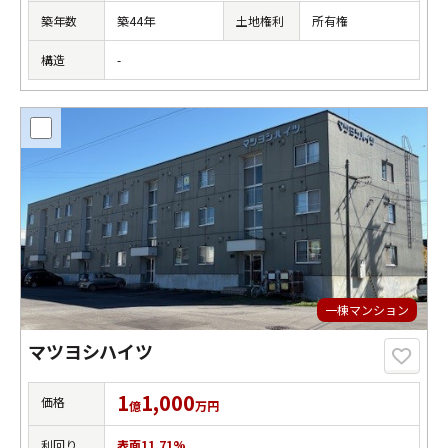
築年数
築44年
土地権利
所有権
構造
-
一棟マンション
マツヨシハイツ
1
1,000
価格
億
万円
利回り
表面11.71%