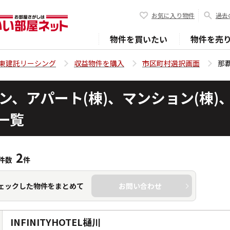
お気に入り物件
過去
物件を買いたい
物件を売
東建託リーシング
収益物件を購入
市区町村選択画面
那
ン、アパート(棟)、マンション(棟
一覧
2
件数
件
ェックした物件をまとめて
お問い合わせ
INFINITYHOTEL樋川