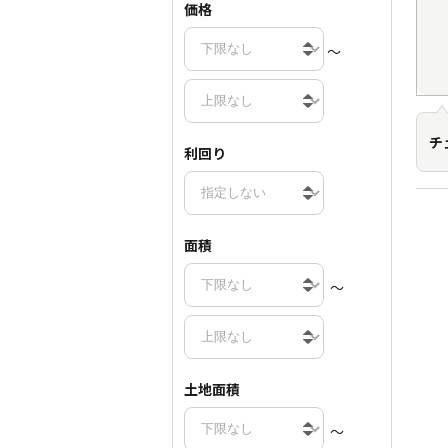
価格
～
チ
利回り
面積
～
土地面積
～