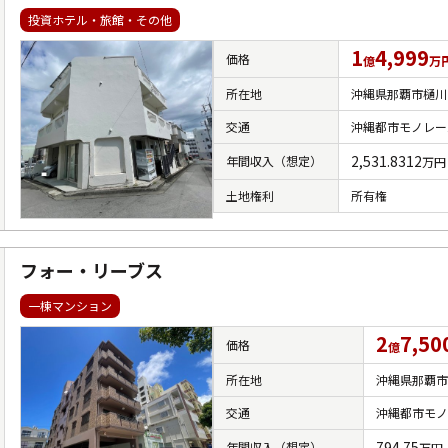
投資ホテル・旅館・その他
1
4,999
価格
億
万
所在地
沖縄県那覇市樋川
交通
沖縄都市モノレー
2,531.8312
年間収入（想定）
万円
土地権利
所有権
フォー・リーブス
一棟マンション
2
7,50
価格
億
所在地
沖縄県那覇市
交通
沖縄都市モノ
794.75
年間収入（想定）
万円