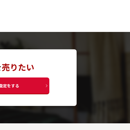
を
売りたい
査定をする