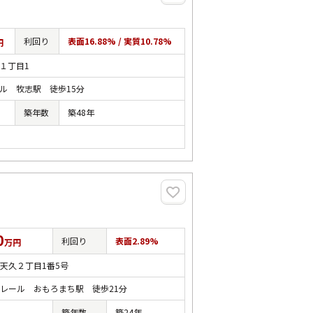
利回り
表面16.88% / 実質10.78%
円
１丁目1
ル 牧志駅 徒歩15分
築年数
築48年
0
利回り
表面2.89%
万円
天久２丁目1番5号
レール おもろまち駅 徒歩21分
築年数
築24年