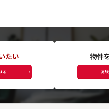
いたい
物件
する
売却