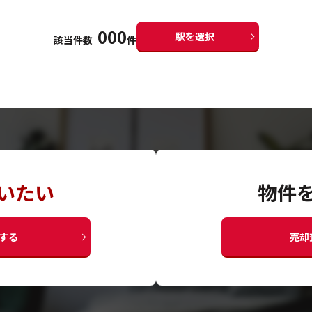
000
駅を選択
該当件数
件
いたい
物件
する
売却