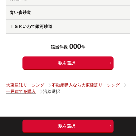
青い森鉄道
ＩＧＲいわて銀河鉄道
000
該当件数
件
駅を選択
大東建託リーシング
不動産購入なら大東建託リーシング
一戸建てを購入
沿線選択
物件を
物件を
駅を選択
買いたい
売りたい