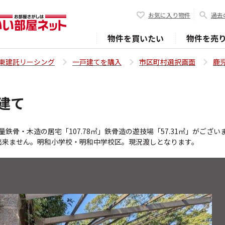
お気に入り物件
過去
物件を買いたい
物件を売
東建託リーシング
一戸建てを購入
市区町村選択画面
鹿
建て
鉄骨・木造の居宅「107.78㎡」鉄骨造の遊技場「57.31㎡」がござい
出来ません。明和小学校・明和中学校区。現況渡しとなります。