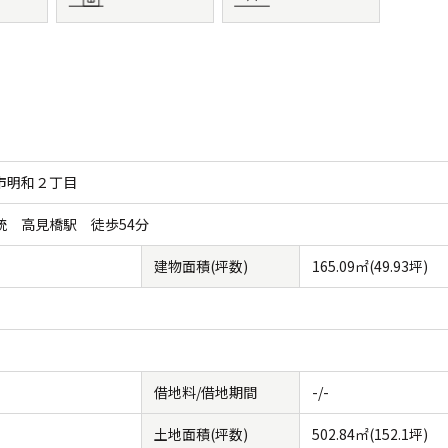
市明和２丁目
統 高見橋駅 徒歩54分
建物面積(坪数)
165.09㎡(49.93坪)
借地料/借地期間
-/-
土地面積(坪数)
502.84㎡(152.1坪)