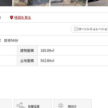
目
地図を見る
ローンシミュレーショ
 徒歩54分
建物面積
165.09㎡
土地面積
502.84㎡
低層住居
南向き