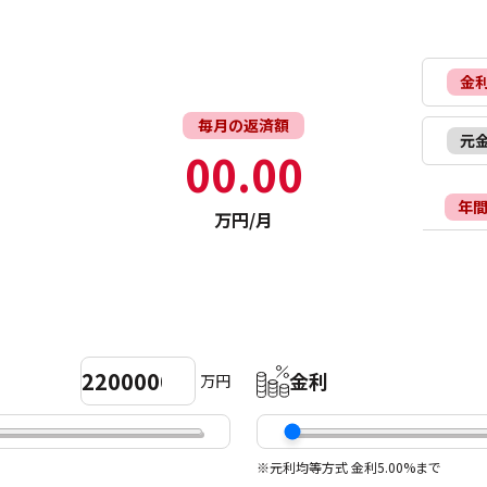
金
毎月の返済額
元
00.00
年
万円/月
金利
万円
※元利均等方式 金利5.00%まで