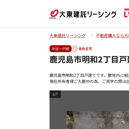
大東建託リーシング
不動産購入なら大
中古一戸建
価格変更
鹿児島市明和2丁目戸
鹿児島市明和2丁目戸建てです。敷地内に軽量
現在所有者様ご入居中の為、ご見学の際は
1
/
7