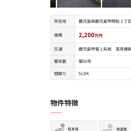
所在地
鹿児島県鹿児島市明和２丁
2,200
価格
万円
交通
鹿児島市電２系統 高見橋駅
築年数
築50年
間取り
5LDK
物件特徴
駐車場
南道路