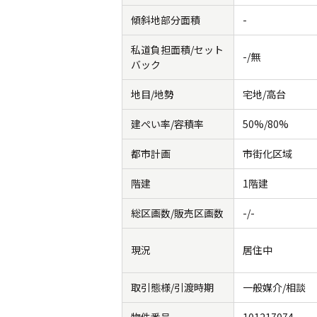
傾斜地部分面積
-
私道負担面積/セット
-/無
バック
地目/地勢
宅地/高台
建ぺい率/容積率
50%/80%
都市計画
市街化区域
階建
1階建
総区画数/販売区画数
-/-
現況
居住中
取引態様/引渡時期
一般媒介/相談