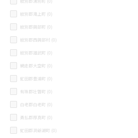
紋別郡湧別町 (0)
紋別郡滝上町 (0)
紋別郡興部町 (0)
紋別郡西興部村 (0)
紋別郡雄武町 (0)
網走郡大空町 (0)
虻田郡豊浦町 (0)
有珠郡壮瞥町 (0)
白老郡白老町 (0)
勇払郡厚真町 (0)
虻田郡洞爺湖町 (0)