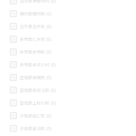
古宇郡神恵内村 (0)
積丹郡積丹町 (0)
古平郡古平町 (0)
余市郡仁木町 (0)
余市郡余市町 (0)
余市郡赤井川村 (0)
空知郡南幌町 (0)
空知郡奈井江町 (0)
空知郡上砂川町 (0)
夕張郡由仁町 (0)
夕張郡長沼町 (0)