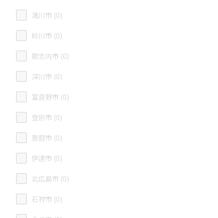
滝川市 (0)
砂川市 (0)
歌志内市 (0)
深川市 (0)
富良野市 (0)
登別市 (0)
恵庭市 (0)
伊達市 (0)
北広島市 (0)
石狩市 (0)