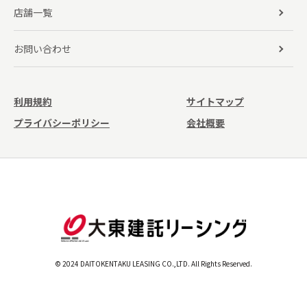
店舗一覧
お問い合わせ
利用規約
サイトマップ
プライバシーポリシー
会社概要
© 2024 DAITOKENTAKU LEASING CO.,LTD. All Rights Reserved.