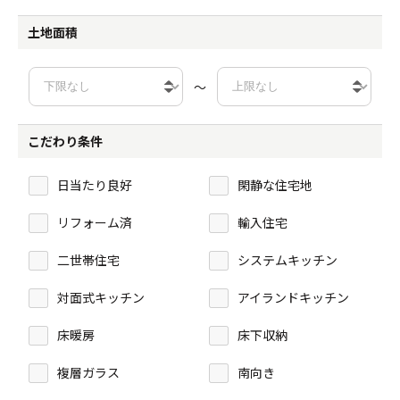
土地面積
～
こだわり条件
日当たり良好
閑静な住宅地
リフォーム済
輸入住宅
二世帯住宅
システムキッチン
対面式キッチン
アイランドキッチン
床暖房
床下収納
複層ガラス
南向き