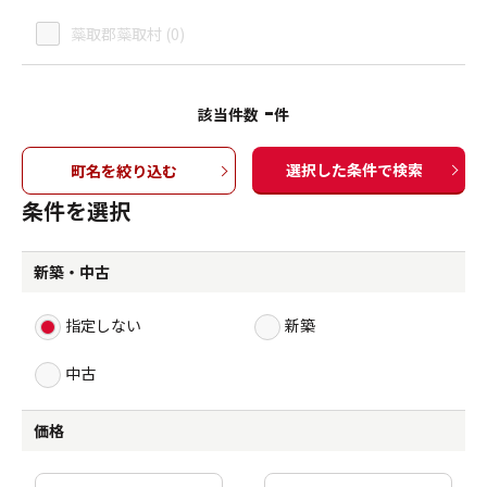
蘂取郡蘂取村 (0)
-
該当件数
件
選択した条件で検索
町名を絞り込む
条件を選択
新築・中古
指定しない
新築
中古
価格