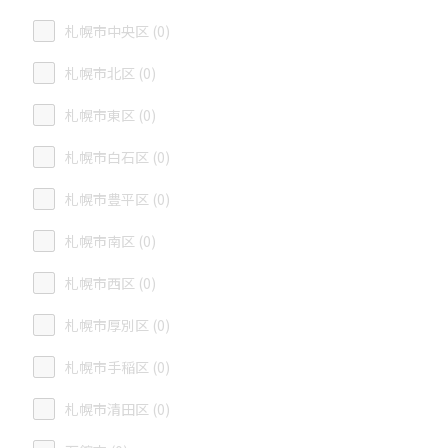
札幌市中央区 (0)
札幌市北区 (0)
札幌市東区 (0)
札幌市白石区 (0)
札幌市豊平区 (0)
札幌市南区 (0)
札幌市西区 (0)
札幌市厚別区 (0)
札幌市手稲区 (0)
札幌市清田区 (0)