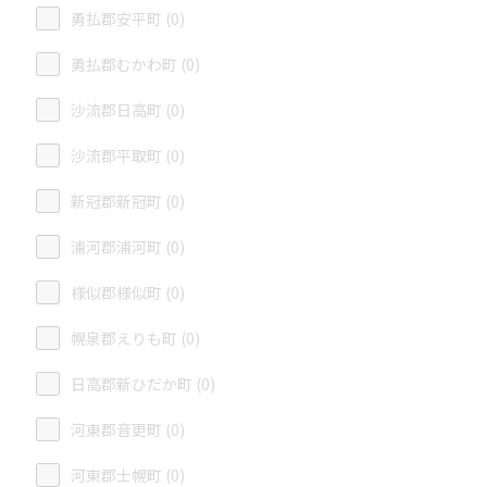
勇払郡安平町 (0)
勇払郡むかわ町 (0)
沙流郡日高町 (0)
沙流郡平取町 (0)
新冠郡新冠町 (0)
浦河郡浦河町 (0)
様似郡様似町 (0)
幌泉郡えりも町 (0)
日高郡新ひだか町 (0)
河東郡音更町 (0)
河東郡士幌町 (0)