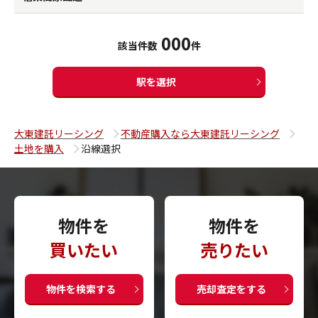
000
該当件数
件
駅を選択
大東建託リーシング
不動産購入なら大東建託リーシング
土地を購入
沿線選択
物件を
物件を
買いたい
売りたい
物件を検索する
売却査定をする