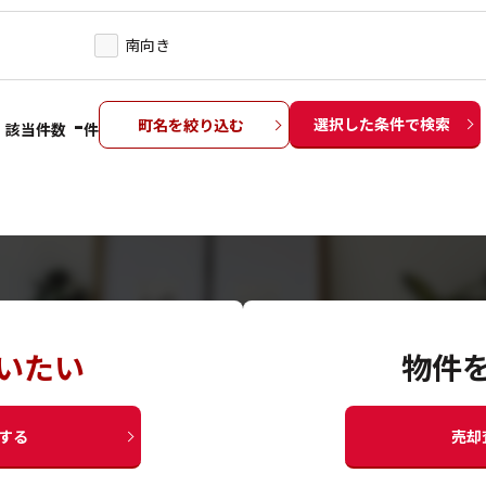
南向き
-
選択した条件で検索
町名を絞り込む
該当件数
件
いたい
物件
する
売却