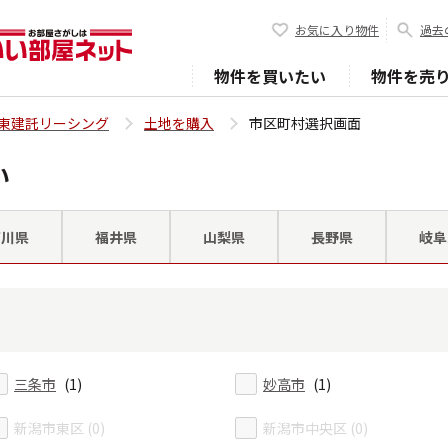
お気に入り物件
過去
物件を買いたい
物件を売
東建託リーシング
土地を購入
市区町村選択画面
い
石川県
福井県
山梨県
長野県
岐阜
三条市
(1)
妙高市
(1)
新潟市東区 (0)
新潟市中央区 (0)