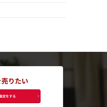
を
売りたい
査定をする