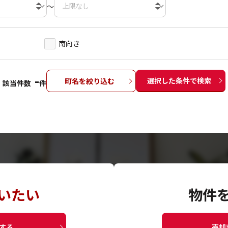
～
南向き
-
選択した条件で検索
町名を絞り込む
該当件数
件
いたい
物件
する
売却