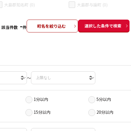
大島郡知名町 (0)
大島郡与論町 (0)
-
選択した条件で検索
町名を絞り込む
該当件数
件
～
1分以内
5分以内
15分以内
20分以内