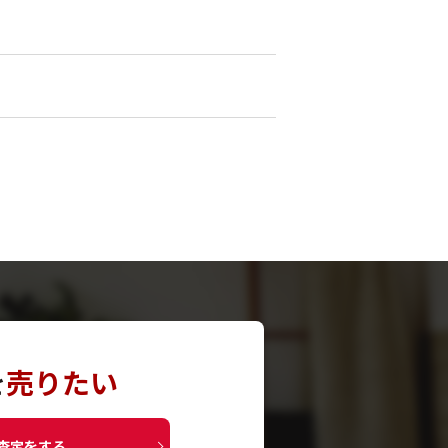
を
売りたい
査定をする