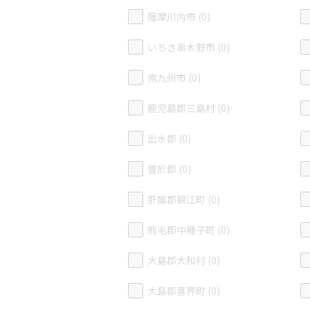
薩摩川内市 (0)
いちき串木野市 (0)
南九州市 (0)
鹿児島郡三島村 (0)
出水郡 (0)
曽於郡 (0)
肝属郡錦江町 (0)
熊毛郡中種子町 (0)
大島郡大和村 (0)
大島郡喜界町 (0)