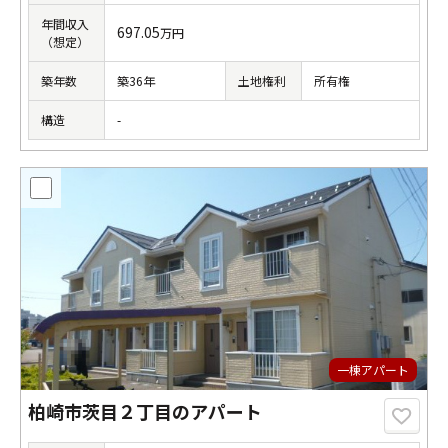
年間収入
697.05
万円
（想定）
築年数
築36年
土地権利
所有権
構造
-
一棟アパート
柏崎市茨目２丁目のアパート