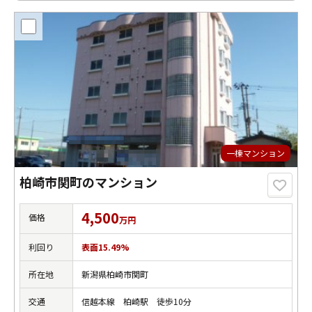
一棟マンション
柏崎市関町のマンション
4,500
価格
万円
利回り
表面15.49%
所在地
新潟県柏崎市関町
交通
信越本線 柏崎駅 徒歩10分