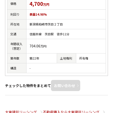
4,700
価格
万円
利回り
表面14.98%
所在地
新潟県柏崎市茨目２丁目
交通
信越本線 茨目駅 徒歩11分
年間収入
704.06
万円
（想定）
築年数
築22年
土地権利
所有権
構造
-
チェックした物件をまとめて
お問い合わせ
大東建託リーシング
不動産購入なら大東建託リーシング